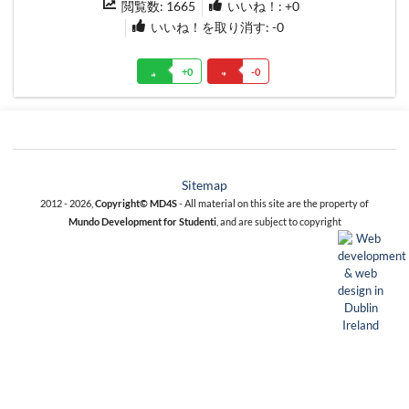
閲覧数:
1665
いいね！: +
0
いいね！を取り消す: -
0
+
0
-
0
Sitemap
2012 - 2026,
Copyright© MD4S
- All material on this site are the property of
Mundo Development for Studenti
, and are subject to copyright