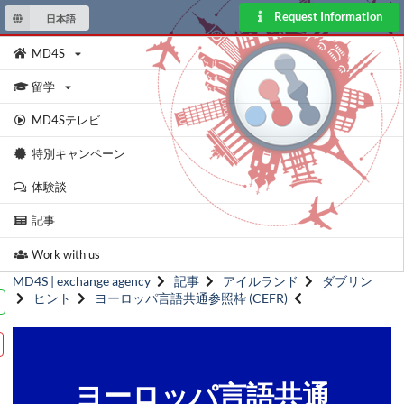
Request Information
日本語
MD4S
留学
MD4Sテレビ
特別キャンペーン
体験談
記事
Work with us
MD4S | exchange agency
記事
アイルランド
ダブリン
ヒント
ヨーロッパ言語共通参照枠 (CEFR)
ヨーロッパ言語共通