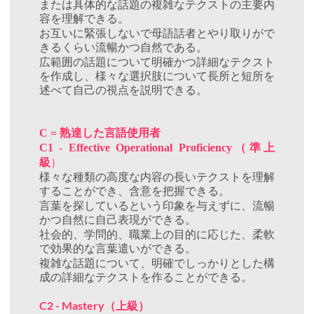
または具体的な話題の複雑なテクストの主要内
容を理解できる。
お互いに緊張しないで母語話者とやり取りがで
きるくらい流暢かつ自然である。
広範囲の話題について明確かつ詳細なテクスト
を作成し、様々な選択肢について長所と短所を
述べて自己の視点を説明できる。
熟達した言語使用者
C =
（準上
C1 - Effective Operational Proficiency
級
）
様々な種類の高度な内容の長いテクストを理解
することができ、含意を把握できる。
言葉を探しているという印象を与えずに、流暢
かつ自然に自己表現ができる。
社会的、学問的、職業上の目的に応じた、柔軟
で効果的な言葉遣いができる。
複雑な話題について、明確でしっかりとした構
成の詳細なテクストを作ることができる。
C2 - Mastery
（上級）