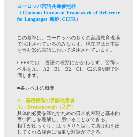
ヨーロッパ言語共通参照枠
（
Common European Framework of Reference
略称
）
for Languages
: CEFR
この基準は、ヨーロッパの多くの言語教育現場
で採用されているのみならず、現在では日本語
を含む
の言語において適用されています。
39
では、言語の種類にかかわらず、習得レ
CEFR
ベルを
、
、
、
、
、
の
段階で評
A1
A2
B1
B2
C1
C2
6
価します。
各レベルの概要
■
基礎段階の言語使用者
A =
（入門）
A1 - Breakthrough
具体的必要を満たすための日常的表現と基本的
言い回しを理解し、用いることができる。
相手がゆっくり、はっきりと話して助け船を出
してくれる場合に簡単な対話ができる。